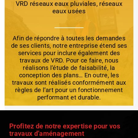
VRD réseaux eaux pluviales, réseaux
eaux usées
Afin de répondre à toutes les demandes
de ses clients, notre entreprise étend ses
services pour inclure également des
travaux de VRD. Pour ce faire, nous
réalisons l’étude de faisabilité, la
conception des plans… En outre, les
travaux sont réalisés conformément aux
règles de l’art pour un fonctionnement
performant et durable.
Profitez de notre expertise pour vos
travaux d’aménagement