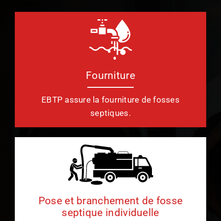
Fourniture
EBTP assure la fourniture de fosses
septiques.
Pose et branchement de fosse
septique individuelle