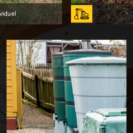
viduel
uel
tion à la réalisation
Grâce à sa large co
’assainissement pour
prend en 