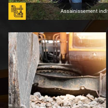
Assainissement indi
Assainissement individ
Notre entreprise vous accompagne de la concep
et vous aide à choisir la meilleure solution d
votre logement.
En Savoir Plus