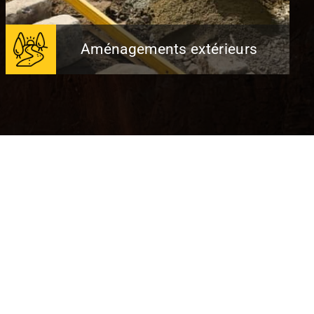
Aménagements extérieurs
Aménagements extérieurs
EBTP s’engage à vous accompagner
dans toutes les étapes conduisant à un
projet d'aménagement extérieur
fructueux.