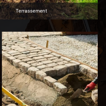
Terrassement
Terrassement
nnaissance des différents types de sols, EBTP
charge vos projets de terrassement.
En Savoir Plus